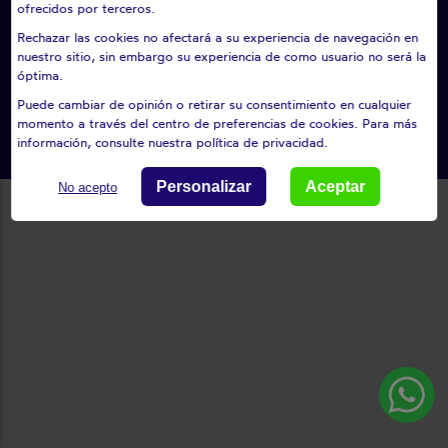
ofrecidos por terceros.
Política De Privacidad
Mapa Del Sitio Web
Persianas
Rechazar las cookies no afectará a su experiencia de navegación en
nuestro sitio, sin embargo su experiencia de como usuario no será la
Toldos
Gestión de cookies
óptima.
Puede cambiar de opinión o retirar su consentimiento en cualquier
momento a través del centro de preferencias de cookies. Para más
Todos los derechos reservados © 2026
información, consulte nuestra política de privacidad.
Personalizar
Aceptar
No acepto