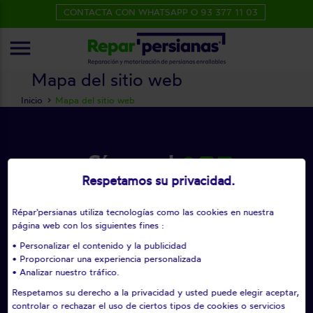
CONTACTA CON WHATSAPP O 93 377 11 03
menu
Mapa del sitio web
Inicio
Mapa del sitio web
¡Síganos!
Respetamos su privacidad.
Répar'persianas utiliza tecnologías como las cookies en nuestra
Nuestros servicios para particulares
página web con los siguientes fines :
Nuestros servicios para profesionales
• Personalizar el contenido y la publicidad
• Proporcionar una experiencia personalizada
Nuestros compromisos
Nuestras tarifas
• Analizar nuestro tráfico.
Respetamos su derecho a la privacidad y usted puede elegir aceptar,
controlar o rechazar el uso de ciertos tipos de cookies o servicios
Contacto
Reconocimientos
Avisos Legales