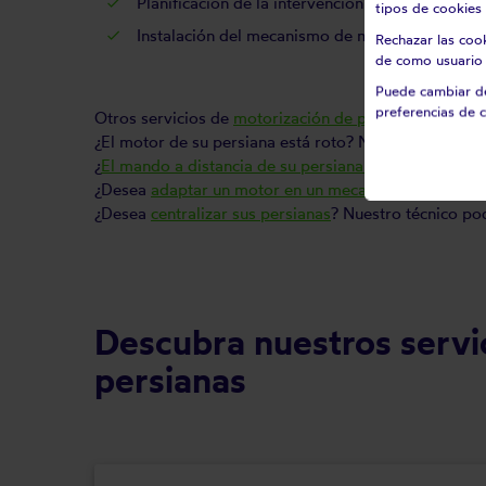
Planificación de la intervención
tipos de cookies 
Instalación del mecanismo de motorización y co
Rechazar las coo
de como usuario 
Puede cambiar de
preferencias de c
Otros servicios de
motorización de persianas
¿El motor de su persiana está roto? Nuestro técnico l
¿
El mando a distancia de su persiana está roto o def
¿Desea
adaptar un motor en un mecanismo ya existe
¿Desea
centralizar sus persianas
? Nuestro técnico pod
Descubra nuestros servi
persianas