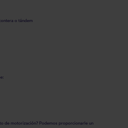
 contera o tándem
e:
nto de motorización? Podemos proporcionarle un