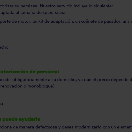
orizar su persiana. Nuestro servicio incluye lo siguiente:
daptada al tamaño de su persiana
rte de motor, un kit de adaptación, un cojinete de pasador, una
macho
otorización de persiana:
acudir obligatoriamente a su domicilio, ya que el precio depende d
de renovación o monobloque)
na
s puede ayudarle
unciona de manera defectuosa y desea modernizarlo con un eleme