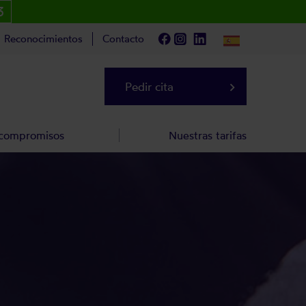
3
Reconocimientos
Contacto
Pedir cita
keyboard_arrow_right
 compromisos
Nuestras tarifas