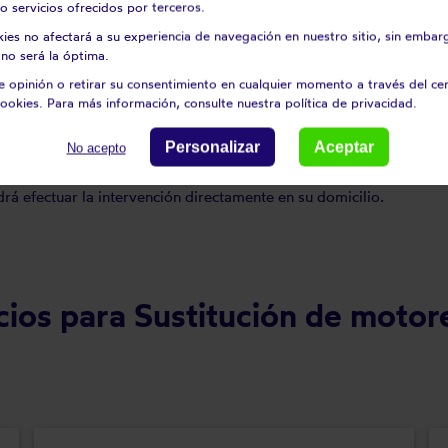
o servicios ofrecidos por terceros.
nfiguración del mando a distancia o inversor por cable
kies no afectará a su experiencia de navegación en nuestro sitio, sin embar
no será la óptima.
 opinión o retirar su consentimiento en cualquier momento a través del ce
ookies. Para más información, consulte nuestra política de privacidad.
e ofrecerá el servicio
de sustitución del motor
a domicilio.
Personalizar
Aceptar
No acepto
ectuoso
? Nuestro técnico le ofrecerá el servicio de sustitución corr
nte
? Nuestro técnico podrá efectuar la intervención en su domicilio
rá efectuar la intervención directamente en su domicilio.
cios para Sustitución de motor