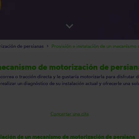
keyboard_arrow_down
rización de persianas
Provisión e instalación de un mecanismo
 mecanismo de motorización de persian
orrea o tracción directa y le gustaría motorizarla para disfrutar
realizar un diagnóstico de su instalación actual y ofrecerle una s
Concertar una cita
talación de un mecanismo de motorización de persiana