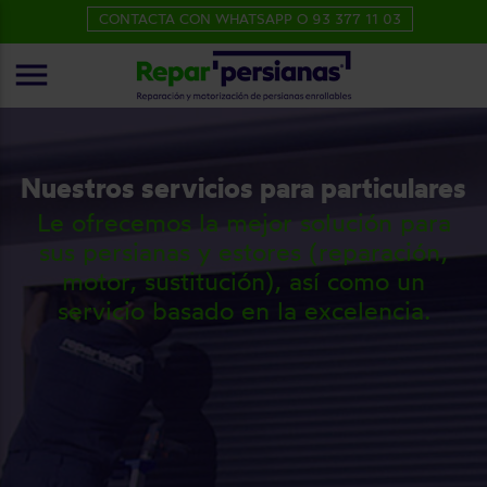
CONTACTA CON WHATSAPP O 93 377 11 03
menu
Nuestros servicios para particulares
Le ofrecemos la mejor solución para
sus persianas y estores (reparación,
motor, sustitución), así como un
servicio basado en la excelencia.