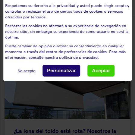
Respetamos su derecho a la privacidad y usted puede elegir aceptar,
controlar o rechazar el uso de ciertos tipos de cookies o servicios
ofrecidos por terceros.
Rechazar las cookies no afectará a su experiencia de navegación en
Toldos : reparación e
nuestro sitio, sin embargo su experiencia de como usuario no será la
instalación
óptima.
Puede cambiar de opinión o retirar su consentimiento en cualquier
momento a través del centro de preferencias de cookies. Para más
información, consulte nuestra política de privacidad.
Personalizar
Aceptar
No acepto
¿La lona del toldo está rota? Nosotros la