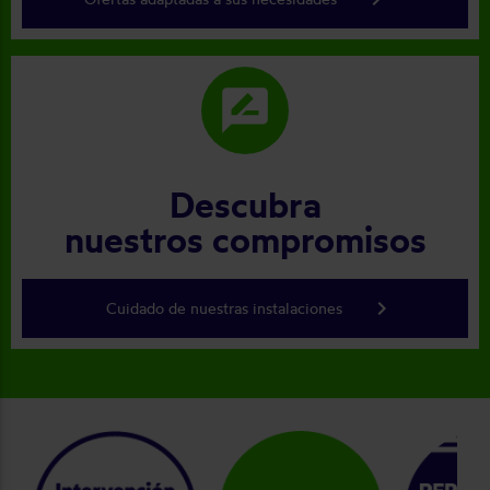
rate_review
Descubra
nuestros compromisos
keyboard_arrow_right
Cuidado de nuestras instalaciones