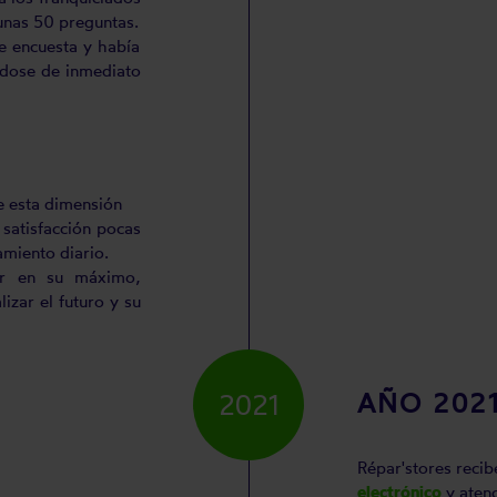
unas 50 preguntas.
e encuesta y había
ndose de inmediato
e esta dimensión
satisfacción pocas
amiento diario.
ar en su máximo,
izar el futuro y su
AÑO 202
2021
Répar'stores reci
electrónico
y atenc