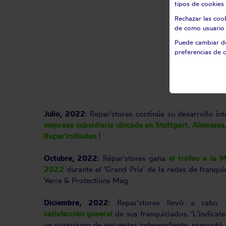
tipos de cookies 
Rechazar las coo
de como usuario 
Puede cambiar de
preferencias de c
Julio, 2022
: Repar'stores continúa su desarrollo in
empresa subsidiaria ubicada en Stuttgart, Alemania
Repar'rollladen
!
Octubre, 2022
: Répar'stores gana
el trofeo a la 
2022
durante el 'Grand Prix' de la redes de franqu
Verre & Protections Mag
Diciembre, 2022
: Repar'stores llevó a cabo
satisfacción general
de sus franquiciados. 'L'indicate
un organismo de encuestas independiente, preguntó a