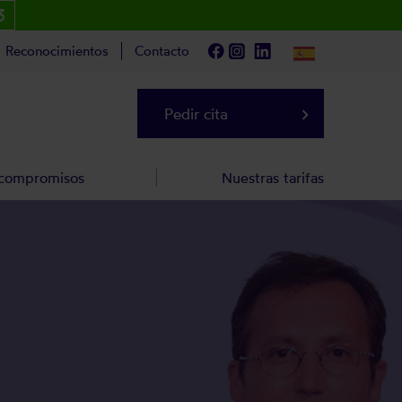
3
Reconocimientos
Contacto
Pedir cita
keyboard_arrow_right
 compromisos
Nuestras tarifas