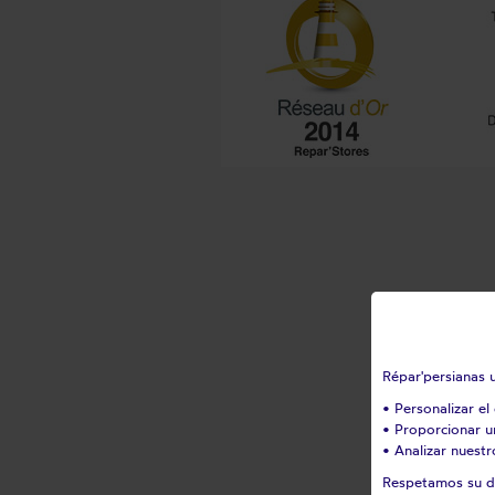
Répar'persianas u
• Personalizar el
• Proporcionar u
• Analizar nuestr
Respetamos su de