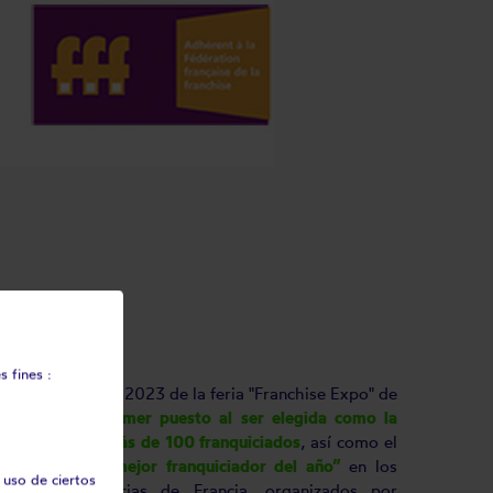
3
 fines :
ante la edición 2023 de la feria "Franchise Expo" de
a obtendrá
el primer puesto al ser elegida como la
en Francia con más de 100 franquiciados
, así como el
 la categoría
“mejor franquiciador del año”
en los
 uso de ciertos
ejores Franquicias de Francia, organizados por