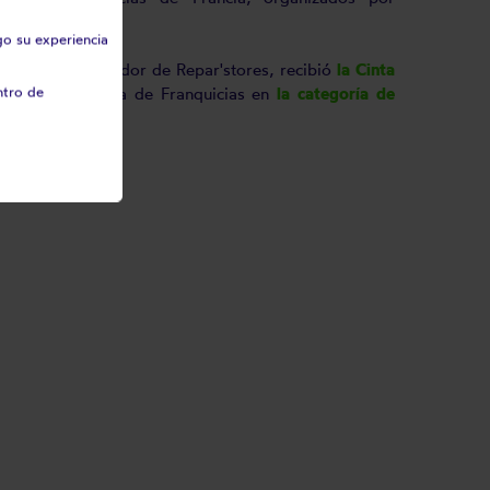
Franchise".
go su experiencia
obieff, cofundador de Repar'stores, recibió
la Cinta
ntro de
eración Francesa de Franquicias en
la categoría de