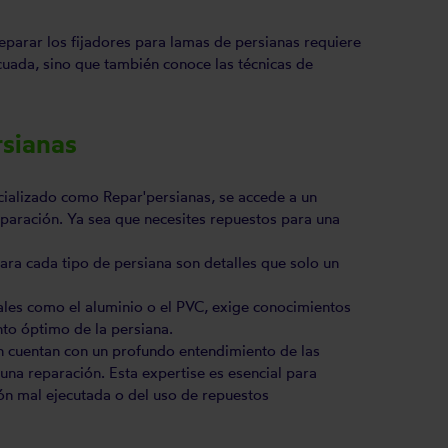
eparar los fijadores para lamas de persianas requiere
cuada, sino que también conoce las técnicas de
rsianas
ecializado como Repar'persianas, se accede a un
eparación. Ya sea que necesites repuestos para una
para cada tipo de persiana son detalles que solo un
les como el aluminio o el PVC, exige conocimientos
nto óptimo de la persiana.
n cuentan con un profundo entendimiento de las
 una reparación. Esta expertise es esencial para
ión mal ejecutada o del uso de repuestos