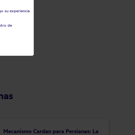
go su experiencia
ntro de
nas
Mecanismo Cardan para Persianas: La