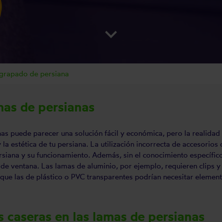
keyboard_arrow_down
egrapado de persiana
mas de persianas
as puede parecer una solución fácil y económica, pero la realidad 
 la estética de tu persiana. La utilización incorrecta de accesorios
iana y su funcionamiento. Además, sin el conocimiento específico, 
e ventana. Las lamas de aluminio, por ejemplo, requieren clips y 
que las de plástico o PVC transparentes podrían necesitar elemento
s caseras en las lamas de persianas