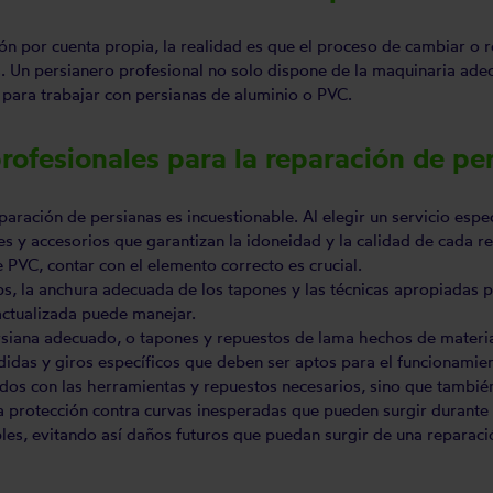
n por cuenta propia, la realidad es que el proceso de cambiar o r
. Un persianero profesional no solo dispone de la maquinaria ade
 para trabajar con persianas de aluminio o PVC.
rofesionales para la reparación de pe
paración de persianas es incuestionable. Al elegir un servicio esp
es y accesorios que garantizan la idoneidad y la calidad de cada r
 PVC, contar con el elemento correcto es crucial.
ips, la anchura adecuada de los tapones y las técnicas apropiadas 
actualizada puede manejar.
rsiana adecuado, o tapones y repuestos de lama hechos de materia
idas y giros específicos que deben ser aptos para el funcionamie
ados con las herramientas y repuestos necesarios, sino que tambié
y la protección contra curvas inesperadas que pueden surgir durante
bles, evitando así daños futuros que puedan surgir de una reparac