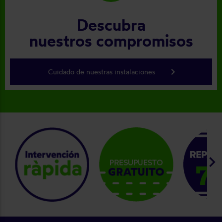
Descubra
nuestros compromisos
keyboard_arrow_right
Cuidado de nuestras instalaciones
keyboard_arrow_right