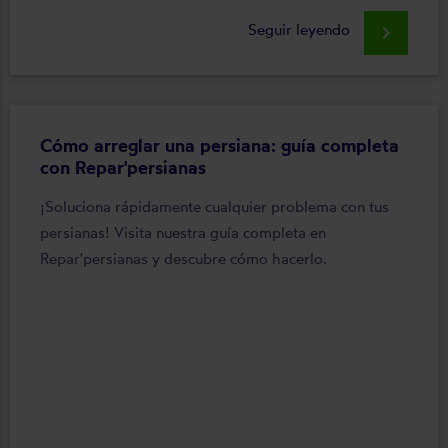
Seguir leyendo
keyboard_arrow_right
Cómo arreglar una persiana: guía completa
con Repar'persianas
¡Soluciona rápidamente cualquier problema con tus
persianas! Visita nuestra guía completa en
Repar'persianas y descubre cómo hacerlo.