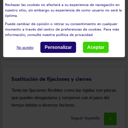
Rechazar las cookies no afectará a su experiencia de navegación en
nuestro sitio, sin embargo su experiencia de como usuario no será la
El cabrestante es una pieza del mecanismo de la
óptima.
persiana que puede desgastarse y romperse con el
Puede cambiar de opinión o retirar su consentimiento en cualquier
paso del tiempo, bloqueando el mecanismo de
momento a través del centro de preferencias de cookies. Para más
funcionamiento.
información, consulte nuestra política de privacidad.
Seguir leyendo
keyboard_arrow_right
Personalizar
Aceptar
No acepto
Sustitución de fijaciones y cierres
Tanta las fijaciones flexibles como las rígidas son piezas
que pueden desgastarse y romperse con el paso del
tiempo debido a diversos factores.
Seguir leyendo
keyboard_arrow_right