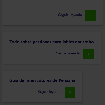
Seguir leyendo
keyboard_arrow_right
Todo sobre persianas enrollables antirrobo
Seguir leyendo
keyboard_arrow_right
Guía de Interruptores de Persiana
Seguir leyendo
keyboard_arrow_right