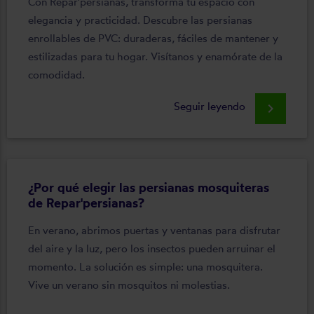
Con Repar'persianas, transforma tu espacio con
elegancia y practicidad. Descubre las persianas
enrollables de PVC: duraderas, fáciles de mantener y
estilizadas para tu hogar. Visítanos y enamórate de la
comodidad.
Seguir leyendo
keyboard_arrow_right
¿Por qué elegir las persianas mosquiteras
de Repar'persianas?
En verano, abrimos puertas y ventanas para disfrutar
del aire y la luz, pero los insectos pueden arruinar el
momento. La solución es simple: una mosquitera.
Vive un verano sin mosquitos ni molestias.