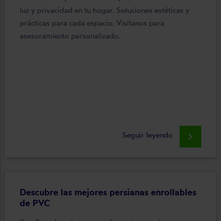
luz y privacidad en tu hogar. Soluciones estéticas y
prácticas para cada espacio. Visítanos para
asesoramiento personalizado.
Seguir leyendo
keyboard_arrow_right
Descubre las mejores persianas enrollables
de PVC