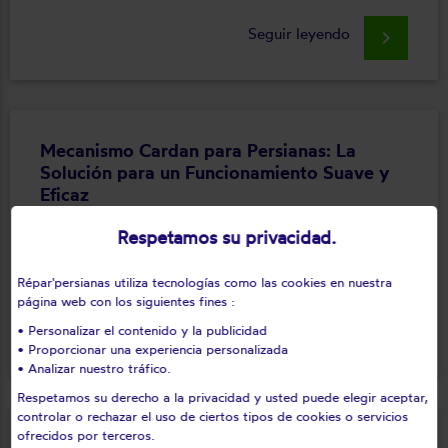
Seguir leyendo
keyboard_arrow_right
Mecanismo Cardan para Persianas: La
Solución para un Funcionamiento Suave y
Eficaz
Nuestros técnicos se desplazarán a su domicilio para
Respetamos su privacidad.
sustituir la salida de cajón defectuosa y garantizar el
Répar'persianas utiliza tecnologías como las cookies en nuestra
correcto funcionamiento de la persiana.
página web con los siguientes fines :
Seguir leyendo
keyboard_arrow_right
• Personalizar el contenido y la publicidad
• Proporcionar una experiencia personalizada
• Analizar nuestro tráfico.
Respetamos su derecho a la privacidad y usted puede elegir aceptar,
controlar o rechazar el uso de ciertos tipos de cookies o servicios
ofrecidos por terceros.
Sustitución de cabrestante