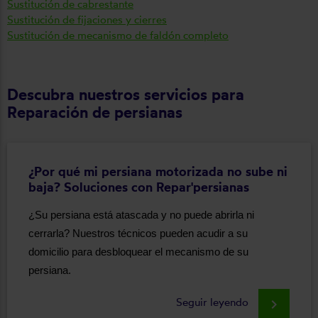
Sustitución de cabrestante
Sustitución de fijaciones y cierres
Sustitución de mecanismo de faldón completo
Descubra nuestros servicios para
Reparación de persianas
¿Por qué mi persiana motorizada no sube ni
baja? Soluciones con Repar'persianas
¿Su persiana está atascada y no puede abrirla ni
cerrarla? Nuestros técnicos pueden acudir a su
domicilio para desbloquear el mecanismo de su
persiana.
Seguir leyendo
keyboard_arrow_right