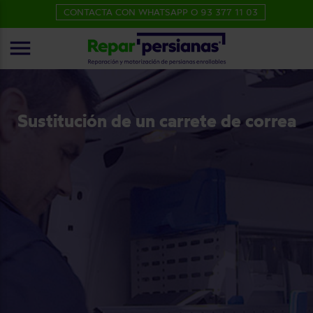
CONTACTA CON WHATSAPP O 93 377 11 03
menu
Sustitución de un carrete de correa