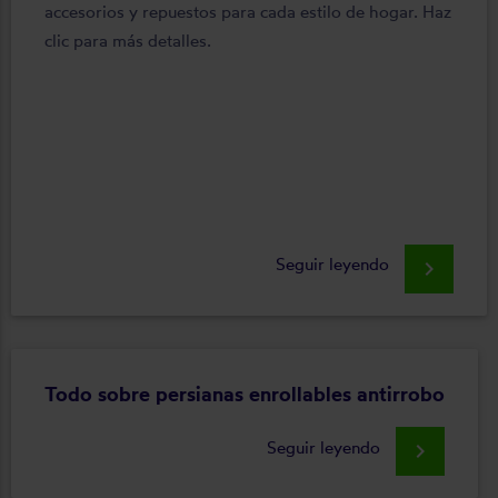
accesorios y repuestos para cada estilo de hogar. Haz
clic para más detalles.
Seguir leyendo
keyboard_arrow_right
Todo sobre persianas enrollables antirrobo
Seguir leyendo
keyboard_arrow_right