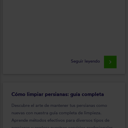
Seguir leyendo
keyboard_arrow_right
Cómo limpiar persianas: guía completa
Descubre el arte de mantener tus persianas como
nuevas con nuestra guía completa de limpieza.
Aprende métodos efectivos para diversos tipos de
persianas y explora nuestros servicios profesionales