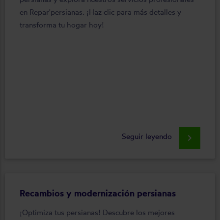
en Repar'persianas. ¡Haz clic para más detalles y
transforma tu hogar hoy!
Seguir leyendo
keyboard_arrow_right
Recambios y modernización persianas
¡Optimiza tus persianas! Descubre los mejores