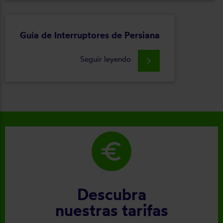
Guía de Interruptores de Persiana
Seguir leyendo
keyboard_arrow_right
euro
Descubra
nuestras tarifas