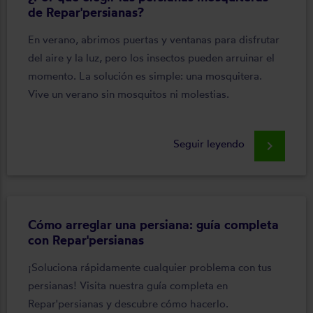
de Repar'persianas?
En verano, abrimos puertas y ventanas para disfrutar
del aire y la luz, pero los insectos pueden arruinar el
momento. La solución es simple: una mosquitera.
Vive un verano sin mosquitos ni molestias.
Seguir leyendo
keyboard_arrow_right
Cómo arreglar una persiana: guía completa
con Repar'persianas
¡Soluciona rápidamente cualquier problema con tus
persianas! Visita nuestra guía completa en
Repar'persianas y descubre cómo hacerlo.