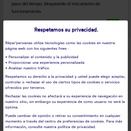
paso del tiempo, bloqueando el mecanismo de
funcionamiento.
Seguir leyendo
keyboard_arrow_right
Respetamos su privacidad.
Répar'persianas utiliza tecnologías como las cookies en nuestra
página web con los siguientes fines :
• Personalizar el contenido y la publicidad
Sustitución de fijaciones y cierres
• Proporcionar una experiencia personalizada
• Analizar nuestro tráfico.
Tanta las fijaciones flexibles como las rígidas son piezas
Respetamos su derecho a la privacidad y usted puede elegir aceptar,
que pueden desgastarse y romperse con el paso del
controlar o rechazar el uso de ciertos tipos de cookies o servicios
tiempo debido a diversos factores.
ofrecidos por terceros.
Rechazar las cookies no afectará a su experiencia de navegación en
Seguir leyendo
keyboard_arrow_right
nuestro sitio, sin embargo su experiencia de como usuario no será la
óptima.
Puede cambiar de opinión o retirar su consentimiento en cualquier
momento a través del centro de preferencias de cookies. Para más
información, consulte nuestra política de privacidad.