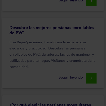
Seguir leyendo
keyboard_arrow_right
Descubre las mejores persianas enrollables
de PVC
Con Repar'persianas, transforma tu espacio con
elegancia y practicidad. Descubre las persianas
enrollables de PVC: duraderas, fáciles de mantener y
estilizadas para tu hogar. Visítanos y enamórate de la
comodidad.
Seguir leyendo
keyboard_arrow_right
¿Por qué elegir las persianas mosquiteras