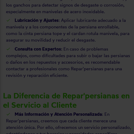
los ganchos para detectar signos de desgaste o corrosión,
especialmente en manivelas de acero inoxidable.
Lubricación y Ajustes
: Aplicar lubricante adecuado a la
manivela y a los componentes de la persiana enrollable,
como la cinta persiana tope y el cardan rotula manivela, para
asegurar su movilidad y reducir el desgaste.
Consulta con Expertos:
En caso de problemas
complejos, como dificultades para subir o bajar las persianas
o daños en los repuestos y accesorios, es recomendable
contactar a profesionales como Repar'persianas para una
revisión y reparación eficiente.
La Diferencia de Repar'persianas en
el Servicio al Cliente
Más Información y Atención Personalizada
: En
Repar'persianas, creemos que cada cliente merece una
atención única. Por ello, ofrecemos un servicio personalizado,
adaptándonos a tus horarios y necesidades específicas.