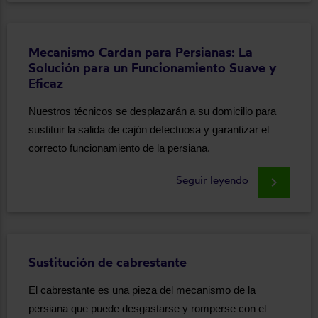
Mecanismo Cardan para Persianas: La
Solución para un Funcionamiento Suave y
Eficaz
Nuestros técnicos se desplazarán a su domicilio para
sustituir la salida de cajón defectuosa y garantizar el
correcto funcionamiento de la persiana.
Seguir leyendo
keyboard_arrow_right
Sustitución de cabrestante
El cabrestante es una pieza del mecanismo de la
persiana que puede desgastarse y romperse con el